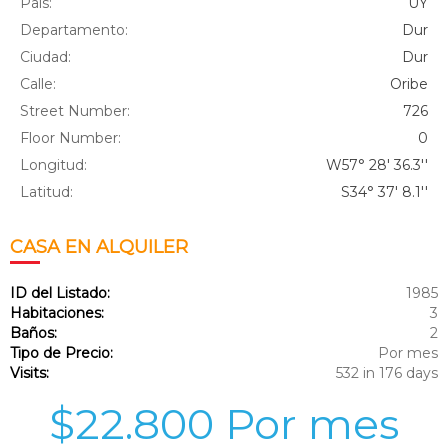
País:
UY
Departamento:
Dur
Ciudad:
Dur
Calle:
Oribe
Street Number:
726
Floor Number:
0
Longitud:
W57° 28' 36.3''
Latitud:
S34° 37' 8.1''
CASA
EN ALQUILER
ID del Listado:
1985
Habitaciones:
3
Baños:
2
Tipo de Precio:
Por mes
Visits:
532 in 176 days
$22.800 Por mes