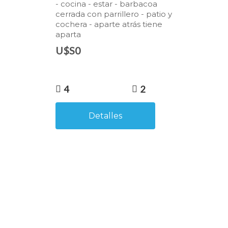
- cocina - estar - barbacoa
cerrada con parrillero - patio y
cochera - aparte atrás tiene
aparta
U$S0
4
2
Detalles