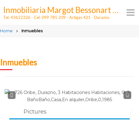
Skip
Inmobiliaria Margot Bessonart - Alquileres y ventas en Durazno
to
content
Tel. 43622326 - Cel. 099 785 209 - Artigas 421 - Durazno
Home
Inmuebles
Inmuebles
Prev
Next
Pictures