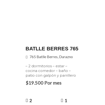
BATLLE BERRES 765
765 Batlle Berres, Durazno
– 2 dormitorios – estar –
cocina comedor – baño –
patio con galpón y parrillero
$19.500 Por mes
2
1