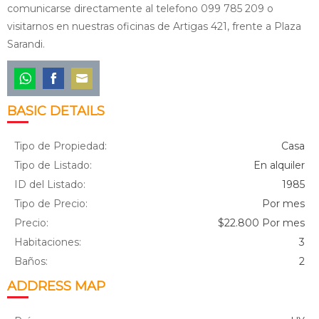
comunicarse directamente al telefono 099 785 209 o
visitarnos en nuestras oficinas de Artigas 421, frente a Plaza
Sarandi.
Share
Share
Share
BASIC DETAILS
on
on
on
WhatsApp
Facebook
Email
Tipo de Propiedad:
Casa
Tipo de Listado:
En alquiler
ID del Listado:
1985
Tipo de Precio:
Por mes
Precio:
$22.800 Por mes
Habitaciones:
3
Baños:
2
ADDRESS MAP