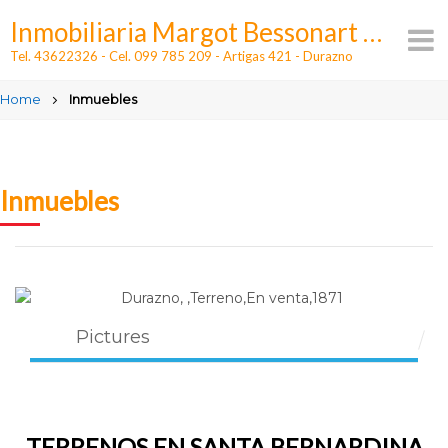
Skip
Inmobiliaria Margot Bessonart - Alquileres y ventas en Durazno
to
content
Tel. 43622326 - Cel. 099 785 209 - Artigas 421 - Durazno
Home
Inmuebles
Inmuebles
Pictures
TERRENOS EN SANTA BERNARDINA