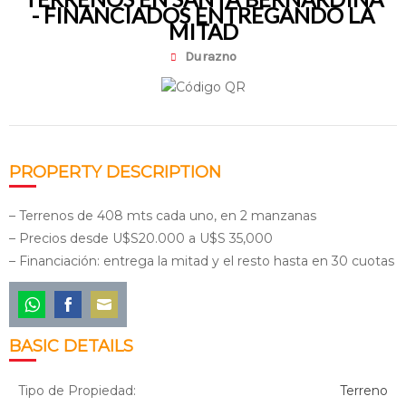
- FINANCIADOS ENTREGANDO LA
MITAD
Durazno
PROPERTY DESCRIPTION
– Terrenos de 408 mts cada uno, en 2 manzanas
– Precios desde U$S20.000 a U$S 35,000
– Financiación: entrega la mitad y el resto hasta en 30 cuotas
Share
Share
Share
BASIC DETAILS
on
on
on
WhatsApp
Facebook
Email
Tipo de Propiedad:
Terreno