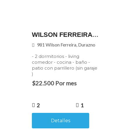
WILSON FERREIRA 981
981 Wilson Ferreira, Durazno
- 2 dormitorios - living
comedor - cocina - baño -
patio con parrillero (sin garaje
)
$22.500 Por mes
2
1
Detalles