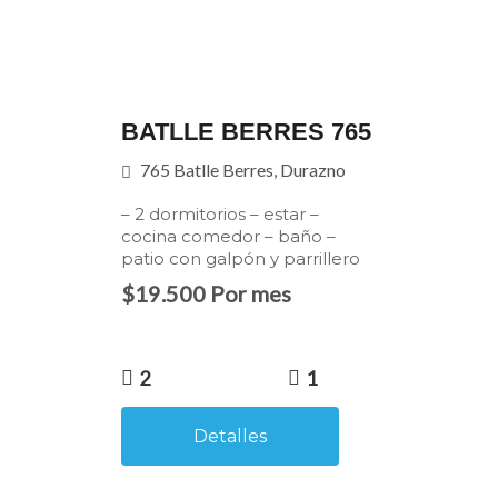
BATLLE BERRES 765
765 Batlle Berres, Durazno
– 2 dormitorios – estar –
cocina comedor – baño –
patio con galpón y parrillero
$19.500 Por mes
2
1
Detalles