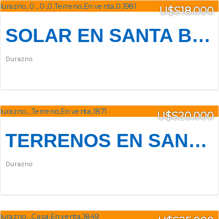
U$S18.000
SOLAR EN SANTA BERNARDINA
Durazno
U$S20.000
TERRENOS EN SANTA BERNARDINA - FINANCIADOS ENTREGANDO LA MITAD
Durazno