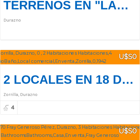
TERRENOS EN "LAS PRADERAS" - ENTREGA DEL 30% Y FINANCIACIÓN
Durazno
U$S0
2 LOCALES EN 18 DE JULIO Y ZORRILLA
Zorrilla, Durazno
4
U$S0