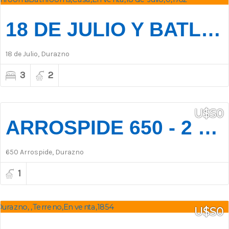
18 DE JULIO Y BATLLE BERRES
18 de Julio, Durazno
3
2
U$S0
ARROSPIDE 650 - 2 LOCALES CON BAÑO
650 Arrospide, Durazno
1
U$S0