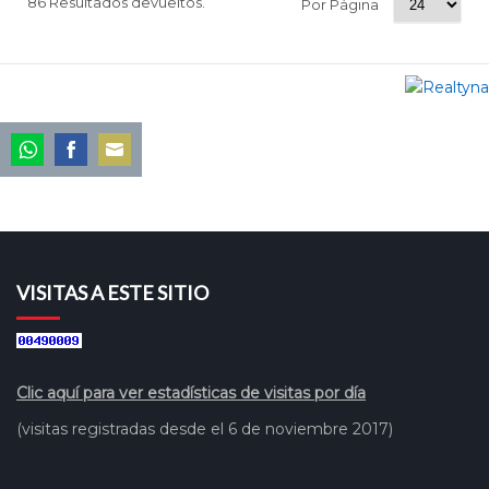
86 Resultados devueltos.
Por Página
Share
Share
Share
on
on
on
WhatsApp
Facebook
Email
VISITAS A ESTE SITIO
Clic aquí para ver estadísticas de visitas por día
(visitas registradas desde el 6 de noviembre 2017)