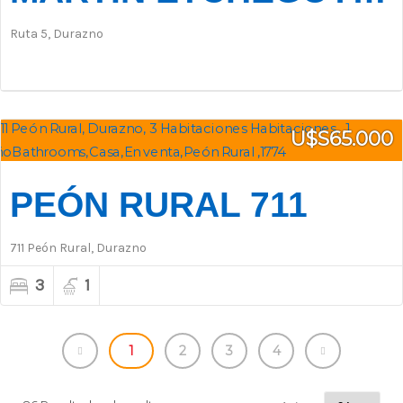
Ruta 5, Durazno
U$S65.000
PEÓN RURAL 711
711 Peón Rural, Durazno
3
1
1
2
3
4