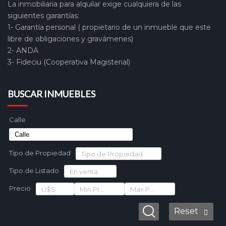
La inmobiliaria para alquilar exige cualquiera de las
siguientes garantías:
1- Garantía personal ( propietario de un inmueble que este
libre de obligaciones y gravámenes)
2- ANDA
3- Fideciu (Cooperativa Magisterial)
BUSCAR INMUEBLES
Calle
Tipo de Propiedad
Tipo de Propiedad
Tipo de Listado
En venta
Precio
U$S
Min Precio
Max Precio
Reset