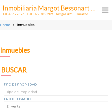
Skip
Inmobiliaria Margot Bessonart - Alquileres y ventas en Durazno
to
content
Tel. 43622326 - Cel. 099 785 209 - Artigas 421 - Durazno
Home
Inmuebles
Inmuebles
BUSCAR
TIPO DE PROPIEDAD
Tipo de Propiedad
TIPO DE LISTADO
En venta