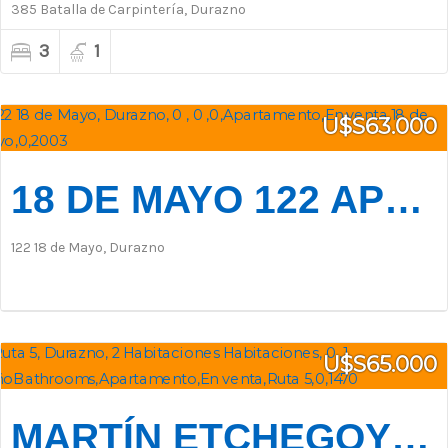
385 Batalla de Carpintería, Durazno
3
1
U$S63.000
18 DE MAYO 122 APTO 005
122 18 de Mayo, Durazno
U$S65.000
MARTÍN ETCHEGOYEN Y RUTA 5 - BLOCK A - PORTADA 192 - APTO 302