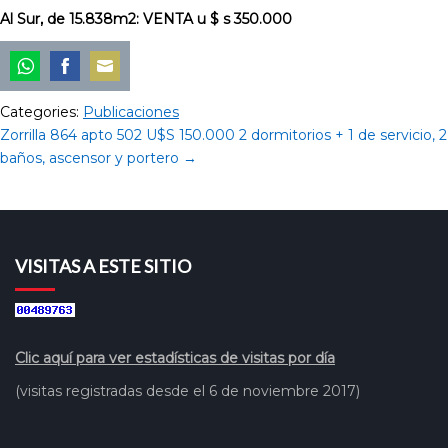
Al Sur, de 15.838m2: VENTA u $ s 350.000
Share
Share
Share
Categories:
Publicaciones
on
on
on
Zorrilla 864 apto 502 U$S 150.000 2 dormitorios + 1 de servicio, 2
WhatsApp
Facebook
Email
baños, ascensor y portero
→
VISITAS A ESTE SITIO
Clic aquí para ver estadísticas de visitas por día
(visitas registradas desde el 6 de noviembre 2017)