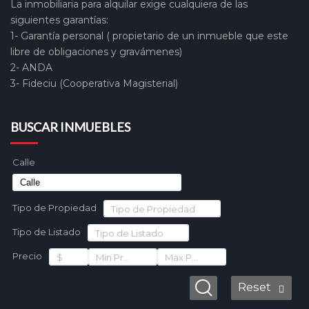
La inmobiliaria para alquilar exige cualquiera de las
siguientes garantías:
1- Garantía personal ( propietario de un inmueble que este
libre de obligaciones y gravámenes)
2- ANDA
3- Fideciu (Cooperativa Magisterial)
BUSCAR INMUEBLES
Calle
Tipo de Propiedad
Tipo de Propiedad
Tipo de Listado
Tipo de Listado
Precio
$
Min Precio
Max Precio
Reset